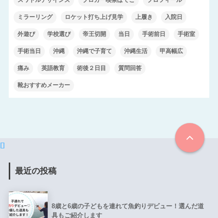
スワドルデザインズ
ブロガー喫茶ぽてこ
プロフィール
ミラーリング
ロケット打ち上げ見学
上履き
入院日
外遊び
学校選び
帝王切開
当日
手術前日
手術室
手術当日
沖縄
沖縄で子育て
沖縄生活
甲高幅広
痛み
英語教育
術後２日目
質問回答
靴おすすめメーカー
最近の投稿
8歳と6歳の子どもを連れて魚釣りデビュー！選んだ道
具もご紹介します