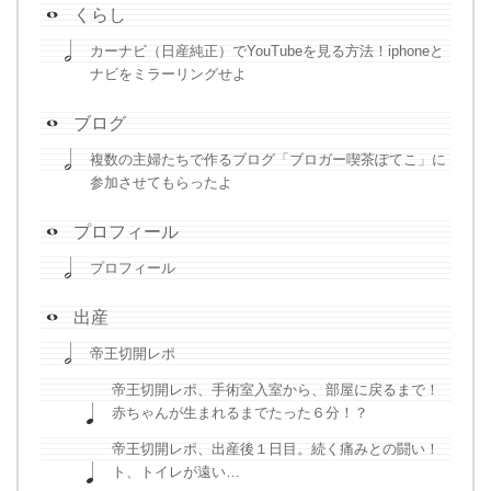
くらし
カーナビ（日産純正）でYouTubeを見る方法！iphoneと
ナビをミラーリングせよ
ブログ
複数の主婦たちで作るブログ「ブロガー喫茶ぽてこ」に
参加させてもらったよ
プロフィール
プロフィール
出産
帝王切開レポ
帝王切開レポ、手術室入室から、部屋に戻るまで！
赤ちゃんが生まれるまでたった６分！？
帝王切開レポ、出産後１日目。続く痛みとの闘い！
ト、トイレが遠い…