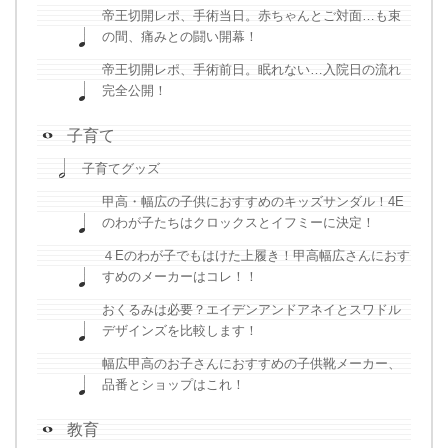
帝王切開レポ、手術当日。赤ちゃんとご対面…も束
の間、痛みとの闘い開幕！
帝王切開レポ、手術前日。眠れない…入院日の流れ
完全公開！
子育て
子育てグッズ
甲高・幅広の子供におすすめのキッズサンダル！4E
のわが子たちはクロックスとイフミーに決定！
４Eのわが子でもはけた上履き！甲高幅広さんにおす
すめのメーカーはコレ！！
おくるみは必要？エイデンアンドアネイとスワドル
デザインズを比較します！
幅広甲高のお子さんにおすすめの子供靴メーカー、
品番とショップはこれ！
教育