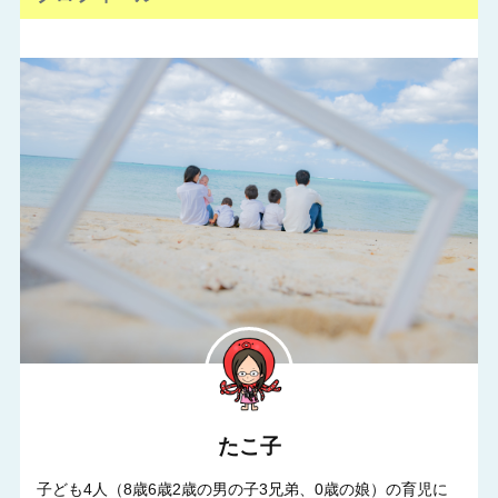
たこ子
子ども4人（8歳6歳2歳の男の子3兄弟、0歳の娘）の育児に