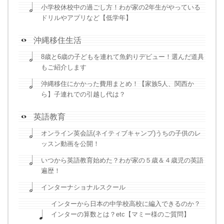
小学校休校中の過ごし方！わが家の2年生がやっている
ドリルやアプリなど【低学年】
沖縄移住生活
8歳と6歳の子どもを連れて魚釣りデビュー！選んだ道具
もご紹介します
沖縄移住にかかった費用まとめ！【家族5人、関西か
ら】子連れでの引越し代は？
英語教育
オンライン英会話(ネイティブキャンプ)うちの子供のレ
ッスン動画を公開！
いつから英語教育始めた？わが家の５歳＆４歳児の英語
遍歴！
インターナショナルスクール
インターから日本の中学校高校に編入できるのか？
インターの算数とは？etc【マミー様のご質問】