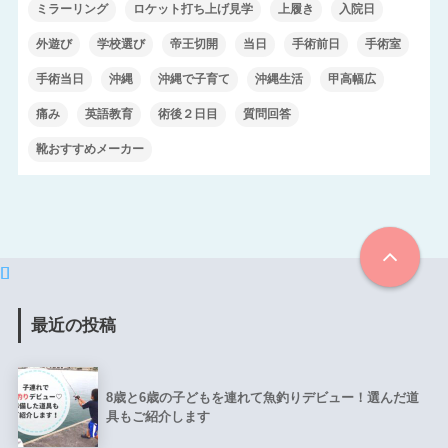
ミラーリング
ロケット打ち上げ見学
上履き
入院日
外遊び
学校選び
帝王切開
当日
手術前日
手術室
手術当日
沖縄
沖縄で子育て
沖縄生活
甲高幅広
痛み
英語教育
術後２日目
質問回答
靴おすすめメーカー
最近の投稿
8歳と6歳の子どもを連れて魚釣りデビュー！選んだ道
具もご紹介します