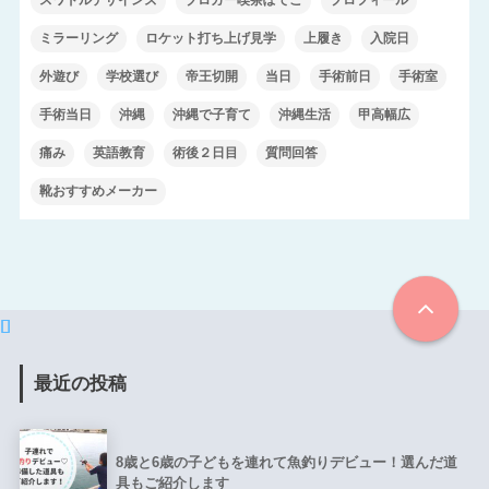
スワドルデザインズ
ブロガー喫茶ぽてこ
プロフィール
ミラーリング
ロケット打ち上げ見学
上履き
入院日
外遊び
学校選び
帝王切開
当日
手術前日
手術室
手術当日
沖縄
沖縄で子育て
沖縄生活
甲高幅広
痛み
英語教育
術後２日目
質問回答
靴おすすめメーカー
最近の投稿
8歳と6歳の子どもを連れて魚釣りデビュー！選んだ道
具もご紹介します